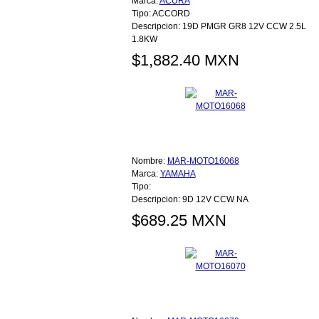
Marca:
ACURA
Tipo:
ACCORD
Descripcion:
19D PMGR GR8 12V CCW 2.5L
1.8KW
$1,882.40 MXN
Nombre:
MAR-MOTO16068
Marca:
YAMAHA
Tipo:
Descripcion:
9D 12V CCW NA
$689.25 MXN