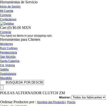
Herramientas de Servicio
Inicio de Sesión
Mi Cuenta
Comprar
Contáctenos
Cart (0)
$0.00 MXN
Comprar
You have no items in your shopping cart.
Herramientas para Clientes
Monterrey
Ruiz Cortines
Penitenciaría
San Nicolás
Santa Catarina
Cd. Victoria
Saltillo
Guadalajara
Mazatlán
POLEAS ALTERNADOR CLUTCH ZM
Mostrar:
Ordenar Productos por :
Nombre del Producto+
Precio