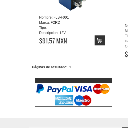
Nombre:
FLS-F001
Marca:
FORD
N
Tipo:
M
Descripcion:
12V
Ti
$91.57 MXN
D
G
$
Páginas de resultado:
1
Aceptamos