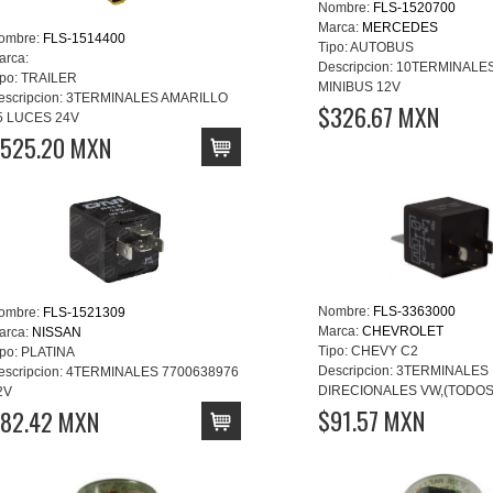
Nombre:
FLS-1520700
Marca:
MERCEDES
ombre:
FLS-1514400
Tipo:
AUTOBUS
arca:
Descripcion:
10TERMINALES
po:
TRAILER
MINIBUS 12V
escripcion:
3TERMINALES AMARILLO
$326.67 MXN
5 LUCES 24V
525.20 MXN
Nombre:
FLS-3363000
ombre:
FLS-1521309
Marca:
CHEVROLET
arca:
NISSAN
Tipo:
CHEVY C2
po:
PLATINA
Descripcion:
3TERMINALES
escripcion:
4TERMINALES 7700638976
DIRECIONALES VW,(TODOS)
2V
$91.57 MXN
82.42 MXN