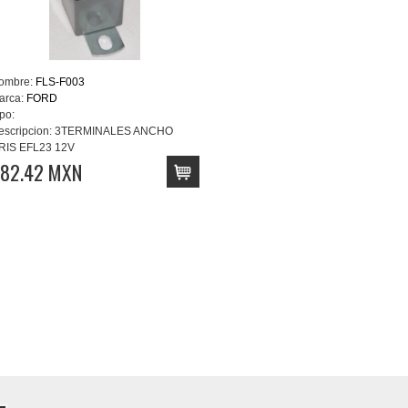
ombre:
FLS-F003
arca:
FORD
po:
escripcion:
3TERMINALES ANCHO
RIS EFL23 12V
82.42 MXN