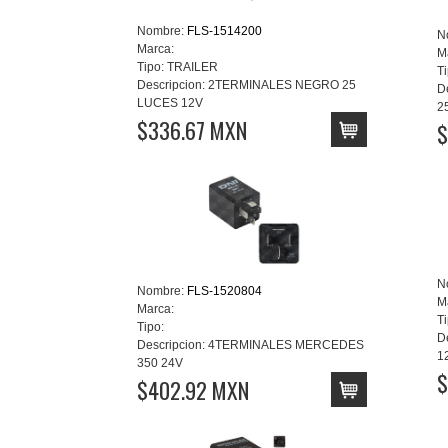
Nombre:
FLS-1514200
N
Marca:
M
Tipo:
TRAILER
Ti
Descripcion:
2TERMINALES NEGRO 25
D
LUCES 12V
2
$336.67 MXN
$
N
Nombre:
FLS-1520804
M
Marca:
Ti
Tipo:
D
Descripcion:
4TERMINALES MERCEDES
1
350 24V
$
$402.92 MXN