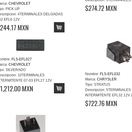
Descripcion:
3TERMINALES 
arca:
CHEVROLET
$274.72 MXN
po:
PICK UP
escripcion:
4TERMINALES DELGADAS
62 EFL6 12V
244.17 MXN
ombre:
FLS-EFL027
arca:
CHEVROLET
po:
SILVERADO
Nombre:
FLS-EFL032
escripcion:
10TERMINALES
Marca:
CHRYSLER
NTERMITENTE 07-03 EFL27 12V
Tipo:
STRATUS
1,212.00 MXN
Descripcion:
5TERMINALES
INTERMITENTE EFL32 12V 2
$722.76 MXN