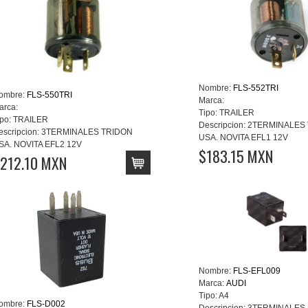
Nombre:
FLS-552TRI
ombre:
FLS-550TRI
Marca:
arca:
Tipo:
TRAILER
po:
TRAILER
Descripcion:
2TERMINALES
escripcion:
3TERMINALES TRIDON
USA. NOVITA EFL1 12V
SA. NOVITA EFL2 12V
$183.15 MXN
212.10 MXN
Nombre:
FLS-EFL009
Marca:
AUDI
Tipo:
A4
ombre:
FLS-D002