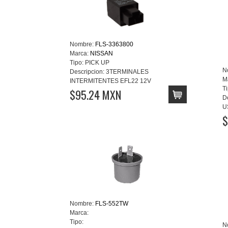
Nombre:
FLS-3363800
Marca:
NISSAN
Tipo:
PICK UP
N
Descripcion:
3TERMINALES
M
INTERMITENTES EFL22 12V
Ti
$95.24 MXN
D
U
$
Nombre:
FLS-552TW
Marca:
Tipo:
N