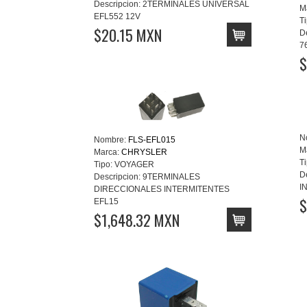
Descripcion:
2TERMINALES UNIVERSAL
M
EFL552 12V
Ti
$20.15 MXN
D
7
$
N
Nombre:
FLS-EFL015
M
Marca:
CHRYSLER
Ti
Tipo:
VOYAGER
D
Descripcion:
9TERMINALES
I
DIRECCIONALES INTERMITENTES
$
EFL15
$1,648.32 MXN