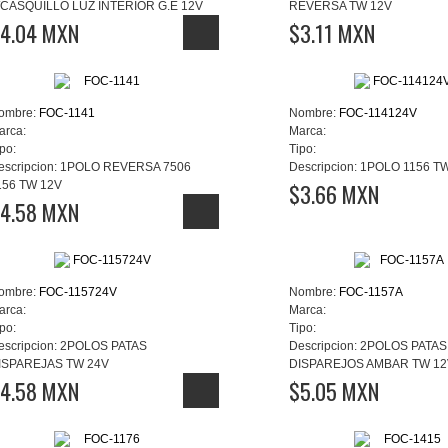
/CASQUILLO LUZ INTERIOR G.E 12V
REVERSA TW 12V
4.04 MXN
$3.11 MXN
ombre:
FOC-1141
Nombre:
FOC-114124V
arca:
Marca:
po:
Tipo:
escripcion:
1POLO REVERSA 7506
Descripcion:
1POLO 1156 T
156 TW 12V
$3.66 MXN
4.58 MXN
ombre:
FOC-115724V
Nombre:
FOC-1157A
arca:
Marca:
po:
Tipo:
escripcion:
2POLOS PATAS
Descripcion:
2POLOS PATAS
ISPAREJAS TW 24V
DISPAREJOS AMBAR TW 12
4.58 MXN
$5.05 MXN