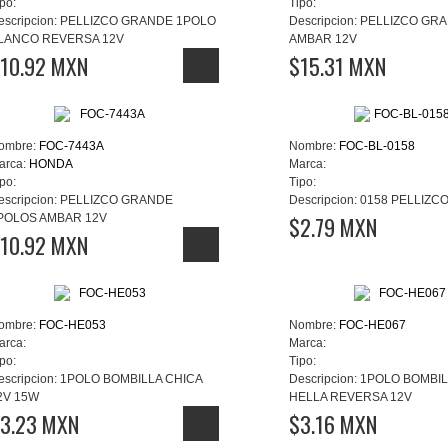
po:
Tipo:
escripcion:
PELLIZCO GRANDE 1POLO
Descripcion:
PELLIZCO GR
LANCO REVERSA 12V
AMBAR 12V
10.92 MXN
$15.31 MXN
ombre:
FOC-7443A
Nombre:
FOC-BL-0158
arca:
HONDA
Marca:
po:
Tipo:
escripcion:
PELLIZCO GRANDE
Descripcion:
0158 PELLIZC
POLOS AMBAR 12V
$2.79 MXN
10.92 MXN
ombre:
FOC-HE053
Nombre:
FOC-HE067
arca:
Marca:
po:
Tipo:
escripcion:
1POLO BOMBILLA CHICA
Descripcion:
1POLO BOMBIL
2V 15W
HELLA REVERSA 12V
3.23 MXN
$3.16 MXN