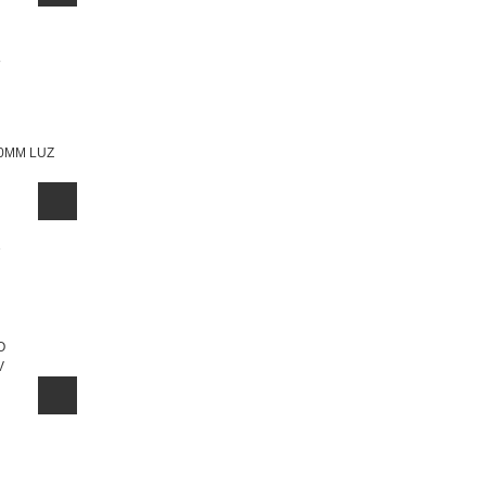
30MM LUZ
O
V