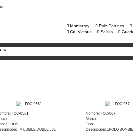
os
Monterrey
Ruiz Cortines
Cd. Victoria
Saltillo
Guada
ombre:
FOC-0561
Nombre:
FOC-067
arca:
Marca:
po:
TODOS
Tipo:
escripcion:
T/FUSIBLE DOBLE 561
Descripcion:
1POLO BOMBIL