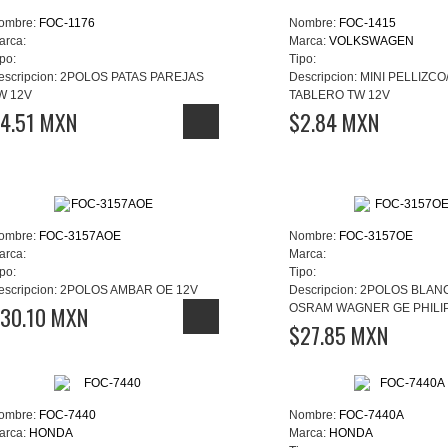
ombre:
FOC-1176
Nombre:
FOC-1415
arca:
Marca:
VOLKSWAGEN
po:
Tipo:
escripcion:
2POLOS PATAS PAREJAS
Descripcion:
MINI PELLIZC
W 12V
TABLERO TW 12V
4.51 MXN
$2.84 MXN
ombre:
FOC-3157AOE
Nombre:
FOC-3157OE
arca:
Marca:
po:
Tipo:
escripcion:
2POLOS AMBAR OE 12V
Descripcion:
2POLOS BLAN
30.10 MXN
OSRAM WAGNER GE PHILIP
$27.85 MXN
ombre:
FOC-7440
Nombre:
FOC-7440A
arca:
HONDA
Marca:
HONDA