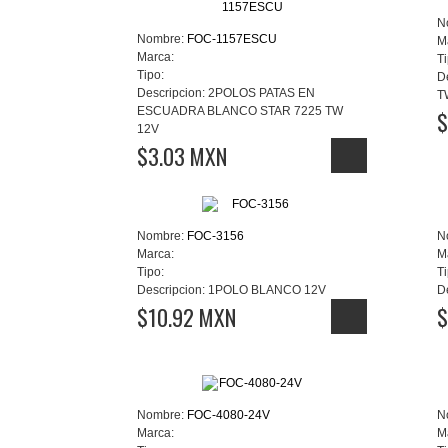
N
Nombre:
FOC-1157ESCU
M
Marca:
Ti
Tipo:
D
Descripcion:
2POLOS PATAS EN
T
ESCUADRA BLANCO STAR 7225 TW
$
12V
$3.03 MXN
Nombre:
FOC-3156
N
Marca:
M
Tipo:
Ti
Descripcion:
1POLO BLANCO 12V
D
$10.92 MXN
$
Nombre:
FOC-4080-24V
N
Marca:
M