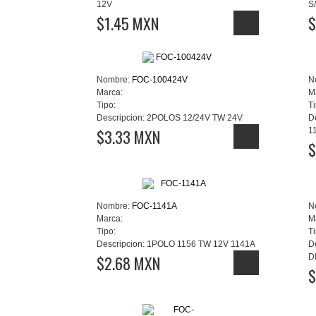
12V
S
$1.45 MXN
$
Nombre:
FOC-100424V
N
Marca:
M
Tipo:
Ti
Descripcion:
2POLOS 12/24V TW 24V
D
$3.33 MXN
1
$
Nombre:
FOC-1141A
N
Marca:
M
Tipo:
Ti
Descripcion:
1POLO 1156 TW 12V 1141A
D
$2.68 MXN
D
$