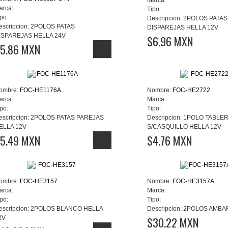
Marca:
arca:
Tipo:
po:
Descripcion:
2POLOS PATAS
escripcion:
2POLOS PATAS
DISPAREJAS HELLA 12V
ISPAREJAS HELLA 24V
$6.96 MXN
5.86 MXN
ombre:
FOC-HE1176A
Nombre:
FOC-HE2722
arca:
Marca:
po:
Tipo:
escripcion:
2POLOS PATAS PAREJAS
Descripcion:
1POLO TABLE
ELLA 12V
S/CASQUILLO HELLA 12V
5.49 MXN
$4.76 MXN
ombre:
FOC-HE3157
Nombre:
FOC-HE3157A
arca:
Marca:
po:
Tipo:
escripcion:
2POLOS BLANCO HELLA
Descripcion:
2POLOS AMBAR
2V
$30.22 MXN