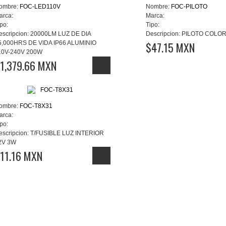
ombre:
FOC-LED110V
Nombre:
FOC-PILOTO
arca:
Marca:
po:
Tipo:
escripcion:
20000LM LUZ DE DIA
Descripcion:
PILOTO COLOR
5,000HRS DE VIDA IP66 ALUMINIO
$47.15 MXN
10V-240V 200W
1,379.66 MXN
ombre:
FOC-T8X31
arca:
po:
escripcion:
T/FUSIBLE LUZ INTERIOR
2V 3W
11.16 MXN