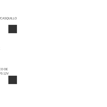
O/CASQUILLO
CO OE
S 12V