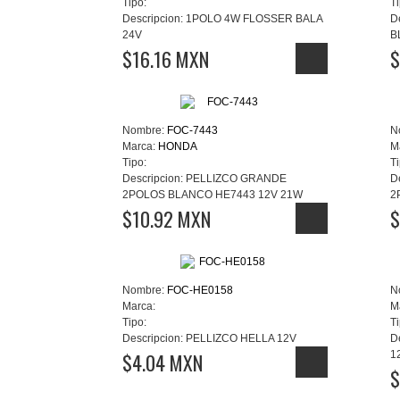
Tipo:
Ti
Descripcion:
1POLO 4W FLOSSER BALA
D
24V
B
$16.16 MXN
$
Nombre:
FOC-7443
N
Marca:
HONDA
M
Tipo:
Ti
Descripcion:
PELLIZCO GRANDE
D
2POLOS BLANCO HE7443 12V 21W
2
$10.92 MXN
$
Nombre:
FOC-HE0158
N
Marca:
M
Tipo:
Ti
Descripcion:
PELLIZCO HELLA 12V
D
$4.04 MXN
1
$