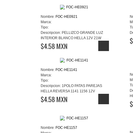
Nombre:
FOC-HE0921
N
Marca:
M
Tipo:
Ti
Descripcion:
PELLIZCO GRANDE LUZ
D
INTERIOR BLANCO HELLA 12V 21W
$
$4.58 MXN
Nombre:
FOC-HE1141
N
Marca:
M
Tipo:
Ti
Descripcion:
1POLO PATAS PAREJAS
D
HELLA REVERSA 1141 1156 12V
H
$4.58 MXN
$
Nombre:
FOC-HE1157
N