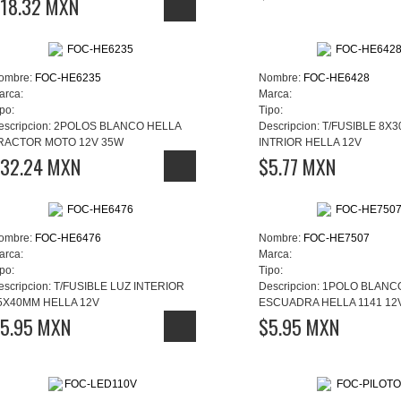
18.32 MXN
ombre:
FOC-HE6235
Nombre:
FOC-HE6428
arca:
Marca:
po:
Tipo:
escripcion:
2POLOS BLANCO HELLA
Descripcion:
T/FUSIBLE 8X
RACTOR MOTO 12V 35W
INTRIOR HELLA 12V
32.24 MXN
$5.77 MXN
ombre:
FOC-HE6476
Nombre:
FOC-HE7507
arca:
Marca:
po:
Tipo:
escripcion:
T/FUSIBLE LUZ INTERIOR
Descripcion:
1POLO BLANC
5X40MM HELLA 12V
ESCUADRA HELLA 1141 12
5.95 MXN
$5.95 MXN