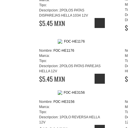
Marca:
M
Tipo:
Ti
Descripcion:
2POLOS PATAS
D
DISPAREJAS HELLA 1034 12V
D
$5.45 MXN
$
Nombre:
FOC-HE1176
N
Marca:
M
Tipo:
Ti
Descripcion:
2POLOS PATAS PAREJAS
D
HELLA 12V
H
$5.45 MXN
$
Nombre:
FOC-HE3156
N
Marca:
M
Tipo:
Ti
Descripcion:
1POLO REVERSA HELLA
D
12V
1