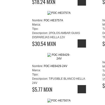
$18.24 MXN
$
Nombre:
FOC-HE3757A
N
Marca:
M
Tipo:
Ti
Descripcion:
2POLOS AMBAR GUIAS
D
DISPAREJAS HELLA 12V
T
$30.54 MXN
$
N
Nombre:
FOC-HE6429-24V
M
Marca:
Ti
Tipo:
D
Descripcion:
T/FUSIBLE BLANCO HELLA
1
24V
$
$5.77 MXN