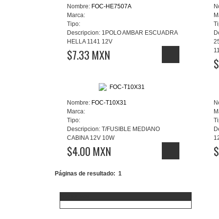
Nombre:
FOC-HE7507A
N
Marca:
M
Tipo:
Ti
Descripcion:
1POLO AMBAR ESCUADRA
D
HELLA 1141 12V
2
$7.33 MXN
1
$
Nombre:
FOC-T10X31
N
Marca:
M
Tipo:
Ti
Descripcion:
T/FUSIBLE MEDIANO
D
CABINA 12V 10W
1
$4.00 MXN
$
Páginas de resultado:
1
Aceptamos