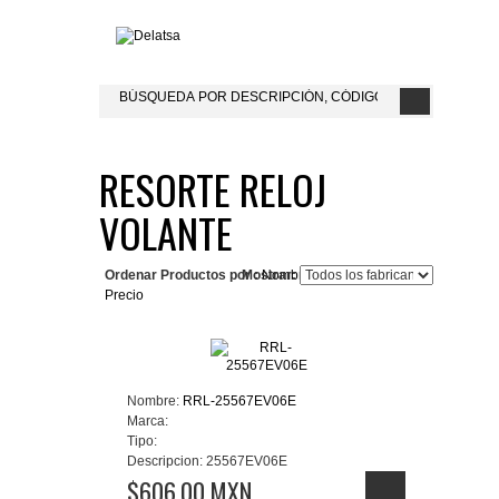
RESORTE RELOJ
VOLANTE
Ordenar Productos por :
Mostrar:
Nombre del Producto+
Precio
Nombre:
RRL-25567EV06E
Marca:
Tipo:
Descripcion:
25567EV06E
$606.00 MXN