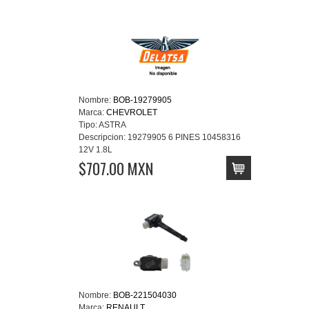
Nombre:
BOB-19279905
Marca:
CHEVROLET
Tipo:
ASTRA
Descripcion:
19279905 6 PINES 10458316
12V 1.8L
$707.00 MXN
Nombre:
BOB-221504030
Marca:
RENAULT