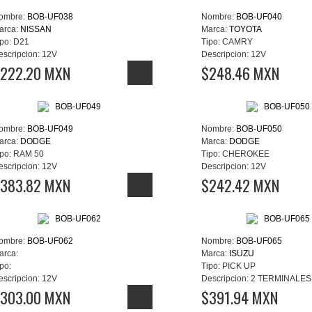
ombre:
BOB-UF038
Nombre:
BOB-UF040
arca:
NISSAN
Marca:
TOYOTA
po:
D21
Tipo:
CAMRY
escripcion:
12V
Descripcion:
12V
222.20 MXN
$248.46 MXN
ombre:
BOB-UF049
Nombre:
BOB-UF050
arca:
DODGE
Marca:
DODGE
po:
RAM 50
Tipo:
CHEROKEE
escripcion:
12V
Descripcion:
12V
383.82 MXN
$242.42 MXN
ombre:
BOB-UF062
Nombre:
BOB-UF065
arca:
Marca:
ISUZU
po:
Tipo:
PICK UP
escripcion:
12V
Descripcion:
2 TERMINALES
303.00 MXN
$391.94 MXN