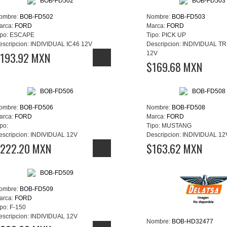
ombre:
BOB-FD502
Nombre:
BOB-FD503
arca:
FORD
Marca:
FORD
po:
ESCAPE
Tipo:
PICK UP
escripcion:
INDIVIDUAL IC46 12V
Descripcion:
INDIVIDUAL TR
193.92 MXN
12V
$169.68 MXN
ombre:
BOB-FD506
Nombre:
BOB-FD508
arca:
FORD
Marca:
FORD
po:
Tipo:
MUSTANG
escripcion:
INDIVIDUAL 12V
Descripcion:
INDIVIDUAL 12
222.20 MXN
$163.62 MXN
ombre:
BOB-FD509
arca:
FORD
po:
F-150
escripcion:
INDIVIDUAL 12V
Nombre:
BOB-HD32477