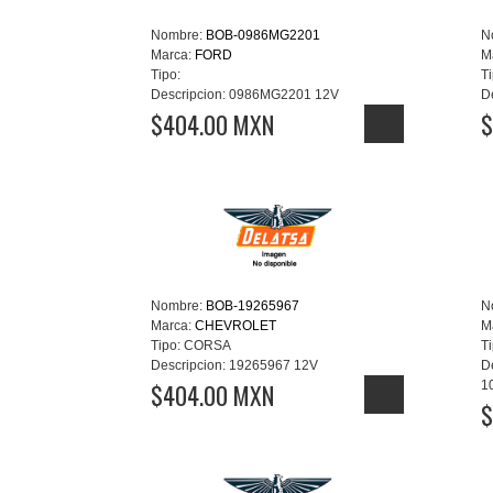
Nombre:
BOB-0986MG2201
N
Marca:
FORD
M
Tipo:
Ti
Descripcion:
0986MG2201 12V
D
$404.00 MXN
$
Nombre:
BOB-19265967
N
Marca:
CHEVROLET
M
Tipo:
CORSA
Ti
Descripcion:
19265967 12V
D
$404.00 MXN
1
$