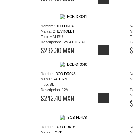
Nombre:
BOB-DR041
N
Marca:
CHEVROLET
M
Tipo:
MALIBU
Ti
Descripcion:
12V 4 CIL 2.4L
D
$232.30 MXN
$
Nombre:
BOB-DR046
N
Marca:
SATURN
M
Tipo:
SL
Ti
Descripcion:
12V
D
$242.40 MXN
M
$
Nombre:
BOB-FD478
N
Marca:
FORD
M