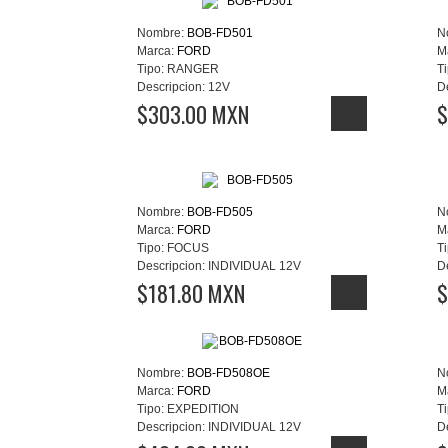
Nombre:
BOB-FD501
N
Marca:
FORD
M
Tipo:
RANGER
Ti
Descripcion:
12V
D
$303.00 MXN
$
Nombre:
BOB-FD505
N
Marca:
FORD
M
Tipo:
FOCUS
Ti
Descripcion:
INDIVIDUAL 12V
D
$181.80 MXN
$
Nombre:
BOB-FD508OE
N
Marca:
FORD
M
Tipo:
EXPEDITION
Ti
Descripcion:
INDIVIDUAL 12V
D