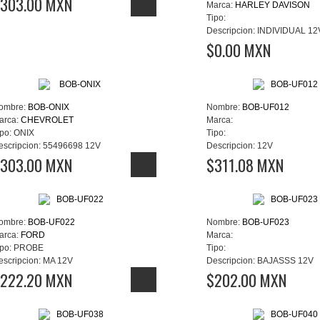
303.00 MXN
Marca:
HARLEY DAVISON
Tipo:
Descripcion:
INDIVIDUAL 12
$0.00 MXN
ombre:
BOB-ONIX
Nombre:
BOB-UF012
arca:
CHEVROLET
Marca:
po:
ONIX
Tipo:
escripcion:
55496698 12V
Descripcion:
12V
303.00 MXN
$311.08 MXN
ombre:
BOB-UF022
Nombre:
BOB-UF023
arca:
FORD
Marca:
po:
PROBE
Tipo:
escripcion:
MA 12V
Descripcion:
BAJASSS 12V
222.20 MXN
$202.00 MXN