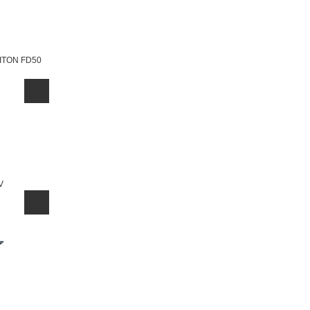
ITON FD50
V