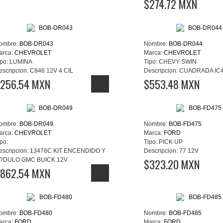
$274.72 MXN
ombre:
BOB-DR043
Nombre:
BOB-DR044
arca:
CHEVROLET
Marca:
CHEVROLET
po:
LUMINA
Tipo:
CHEVY SWIN
escripcion:
C846 12V 4 CIL
Descripcion:
CUADRADA IC40
256.54 MXN
$553.48 MXN
ombre:
BOB-DR049
Nombre:
BOB-FD475
arca:
CHEVROLET
Marca:
FORD
po:
Tipo:
PICK UP
escripcion:
13478C KIT ENCENDIDO Y
Descripcion:
77 12V
?DULO GMC BUICK 12V
$323.20 MXN
862.54 MXN
ombre:
BOB-FD480
Nombre:
BOB-FD485
arca:
FORD
Marca:
FORD