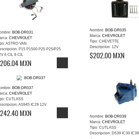
Nombre:
BOB-DR035
ombre:
BOB-DR031
Marca:
CHEVROLET
arca:
CHEVROLET
Tipo:
CHEVETTE
po:
ASTRO VAN
Descripcion:
12V
escripcion:
P15 P1500 P25 P25/P25
$202.00 MXN
2V 6 CIL 8 CIL
206.04 MXN
ombre:
BOB-DR037
arca:
CHEVROLET
po:
CUTLASS
escripcion:
AS945 IC29 12V
242.40 MXN
Nombre:
BOB-DR039
Marca:
CHEVROLET
Tipo:
CUTLASS
Descripcion:
D539 IC30 IC39