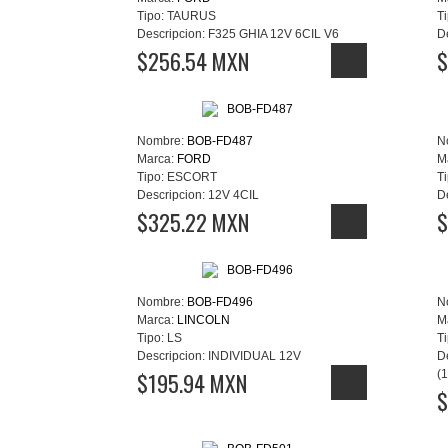
Tipo:
TAURUS
Ti
Descripcion:
F325 GHIA 12V 6CIL V6
D
$256.54 MXN
$
Nombre:
BOB-FD487
N
Marca:
FORD
M
Tipo:
ESCORT
Ti
Descripcion:
12V 4CIL
D
$325.22 MXN
$
Nombre:
BOB-FD496
N
Marca:
LINCOLN
M
Tipo:
LS
Ti
Descripcion:
INDIVIDUAL 12V
D
$195.94 MXN
(
$