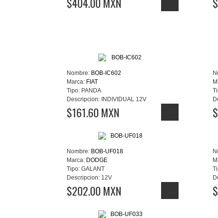
$404.00 MXN
$
Nombre:
BOB-IC602
N
Marca:
FIAT
M
Tipo:
PANDA
Ti
Descripcion:
INDIVIDUAL 12V
D
$161.60 MXN
$
Nombre:
BOB-UF018
N
Marca:
DODGE
M
Tipo:
GALANT
Ti
Descripcion:
12V
D
$202.00 MXN
$