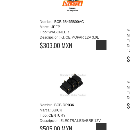
Nombre:
BOB-68465800AC
Marca:
JEEP
N
Tipo:
WAGONEER
M
Descripcion:
F.I. OE MOPAR 12V 3.0L
Ti
$303.00 MXN
D
1
$
N
M
Ti
D
$
Nombre:
BOB-DR036
Marca:
BUICK
Tipo:
CENTURY
Descripcion:
ELECTRA LESABRE 12V
$505.00 MXN