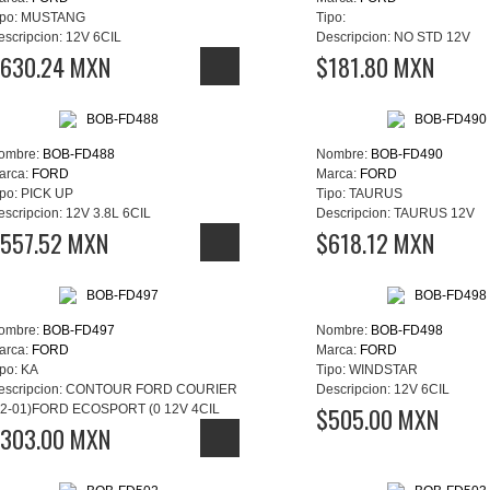
po:
MUSTANG
Tipo:
escripcion:
12V 6CIL
Descripcion:
NO STD 12V
630.24 MXN
$181.80 MXN
ombre:
BOB-FD488
Nombre:
BOB-FD490
arca:
FORD
Marca:
FORD
po:
PICK UP
Tipo:
TAURUS
escripcion:
12V 3.8L 6CIL
Descripcion:
TAURUS 12V
557.52 MXN
$618.12 MXN
ombre:
BOB-FD497
Nombre:
BOB-FD498
arca:
FORD
Marca:
FORD
po:
KA
Tipo:
WINDSTAR
escripcion:
CONTOUR FORD COURIER
Descripcion:
12V 6CIL
12-01)FORD ECOSPORT (0 12V 4CIL
$505.00 MXN
303.00 MXN