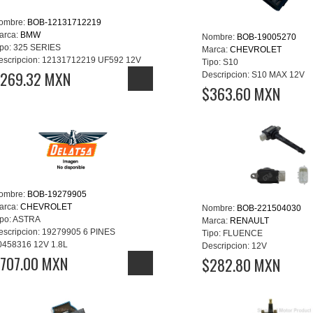
ombre:
BOB-12131712219
arca:
BMW
Nombre:
BOB-19005270
po:
325 SERIES
Marca:
CHEVROLET
escripcion:
12131712219 UF592 12V
Tipo:
S10
269.32 MXN
Descripcion:
S10 MAX 12V
$363.60 MXN
ombre:
BOB-19279905
arca:
CHEVROLET
Nombre:
BOB-221504030
po:
ASTRA
Marca:
RENAULT
escripcion:
19279905 6 PINES
Tipo:
FLUENCE
0458316 12V 1.8L
Descripcion:
12V
707.00 MXN
$282.80 MXN