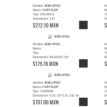
Nombre:
BOB-UF033
N
Marca:
CHRYSLER
M
Tipo:
VOLARE K
Ti
Descripcion:
12V
D
$212.10 MXN
$
Nombre:
BOB-UF041
N
Marca:
M
Tipo:
Ti
Descripcion:
BAJASSS 12V
D
$179.78 MXN
$
Nombre:
BOB-UF053
N
Marca:
CHRYSLER
M
Tipo:
CARAVAN
Ti
Descripcion:
IC31 12V 3.3L 3.8L V6
D
$707.00 MXN
$