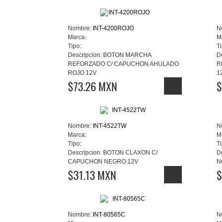
Nombre:
INT-4200ROJO
N
Marca:
M
Tipo:
Ti
Descripcion:
BOTON MARCHA
D
REFORZADO C/ CAPUCHON AHULADO
R
ROJO 12V
1
$73.26 MXN
$
Nombre:
INT-4522TW
N
Marca:
M
Tipo:
Ti
Descripcion:
BOTON CLAXON C/
D
CAPUCHON NEGRO 12V
N
$31.13 MXN
$
Nombre:
INT-80565C
N