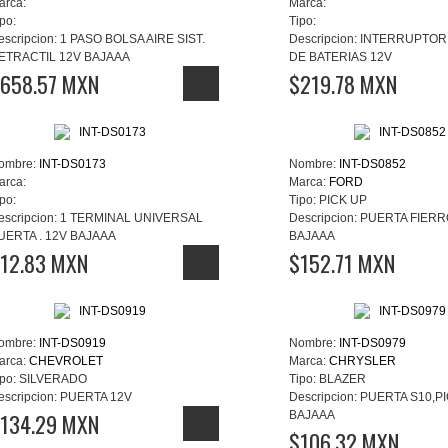
arca:
Marca:
po:
Tipo:
escripcion:
1 PASO BOLSA AIRE SIST.
Descripcion:
INTERRUPTOR
ETRACTIL 12V BAJAAA
DE BATERIAS 12V
658.57 MXN
$219.78 MXN
ombre:
INT-DS0173
Nombre:
INT-DS0852
arca:
Marca:
FORD
po:
Tipo:
PICK UP
escripcion:
1 TERMINAL UNIVERSAL
Descripcion:
PUERTA FIERR
UERTA . 12V BAJAAA
BAJAAA
12.83 MXN
$152.71 MXN
ombre:
INT-DS0919
Nombre:
INT-DS0979
arca:
CHEVROLET
Marca:
CHRYSLER
po:
SILVERADO
Tipo:
BLAZER
escripcion:
PUERTA 12V
Descripcion:
PUERTA S10,P
134.29 MXN
BAJAAA
$106.32 MXN