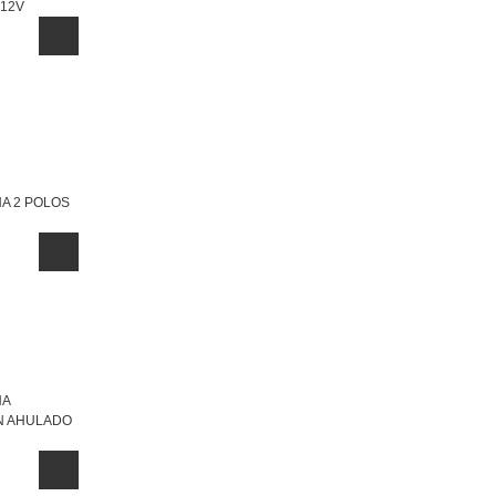
 12V
A 2 POLOS
HA
N AHULADO