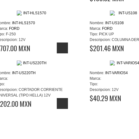
ombre:
INT-HLS1570
Nombre:
INT-US108
arca:
FORD
Marca:
FORD
po:
F-250
Tipo:
PICK UP
escripcion:
12V
Descripcion:
COLUMNA DER
707.00 MXN
$201.46 MXN
ombre:
INT-US220TH
Nombre:
INT-VARIOS4
arca:
Marca:
po:
Tipo:
escripcion:
CORTADOR CORRIENTE
Descripcion:
12V
NIVERSAL (TIPO HELLA) 12V
$40.29 MXN
202.00 MXN