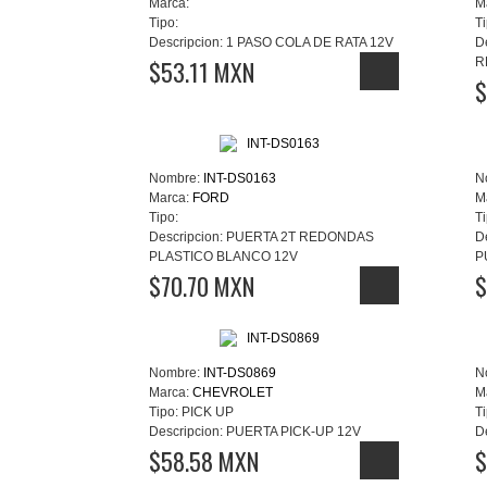
Marca:
M
Tipo:
Ti
Descripcion:
1 PASO COLA DE RATA 12V
D
$53.11 MXN
R
$
Nombre:
INT-DS0163
N
Marca:
FORD
M
Tipo:
Ti
Descripcion:
PUERTA 2T REDONDAS
D
PLASTICO BLANCO 12V
P
$70.70 MXN
$
Nombre:
INT-DS0869
N
Marca:
CHEVROLET
M
Tipo:
PICK UP
Ti
Descripcion:
PUERTA PICK-UP 12V
D
$58.58 MXN
$