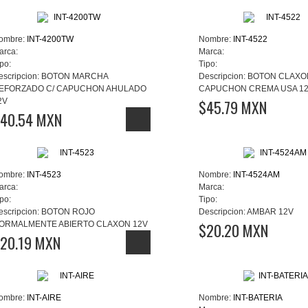
ombre:
INT-4200TW
Nombre:
INT-4522
arca:
Marca:
po:
Tipo:
escripcion:
BOTON MARCHA
Descripcion:
BOTON CLAXON
EFORZADO C/ CAPUCHON AHULADO
CAPUCHON CREMA USA 1
2V
$45.79 MXN
40.54 MXN
ombre:
INT-4523
Nombre:
INT-4524AM
arca:
Marca:
po:
Tipo:
escripcion:
BOTON ROJO
Descripcion:
AMBAR 12V
ORMALMENTE ABIERTO CLAXON 12V
$20.20 MXN
20.19 MXN
ombre:
INT-AIRE
Nombre:
INT-BATERIA