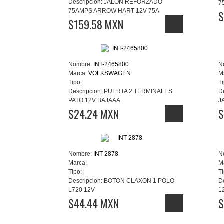
Descripcion:
JALON REFORZADO
7
75AMPS ARROW HART 12V 75A
$
$159.58 MXN
Nombre:
INT-2465800
N
Marca:
VOLKSWAGEN
M
Tipo:
Ti
Descripcion:
PUERTA 2 TERMINALES
D
PATO 12V BAJAAA
J
$24.24 MXN
$
Nombre:
INT-2878
N
Marca:
M
Tipo:
Ti
Descripcion:
BOTON CLAXON 1 POLO
D
L720 12V
1
$44.44 MXN
$