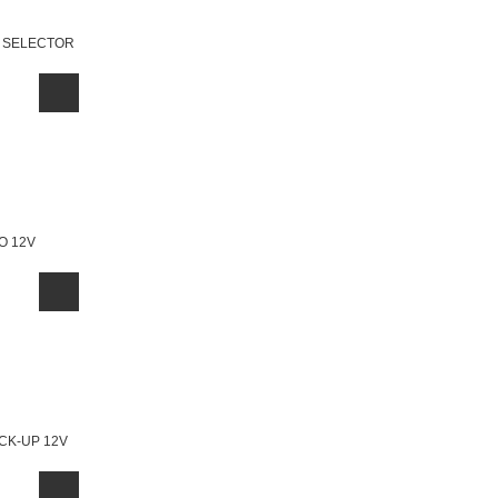
 SELECTOR
O 12V
ICK-UP 12V