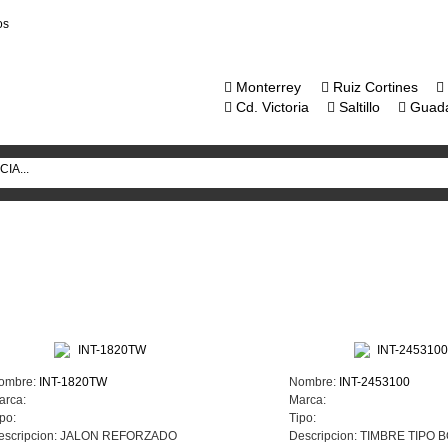
os
Monterrey
Ruiz Cortines
Cd. Victoria
Saltillo
Guada
ombre:
INT-1820TW
Nombre:
INT-2453100
arca:
Marca:
po:
Tipo:
escripcion:
JALON REFORZADO
Descripcion:
TIMBRE TIPO 