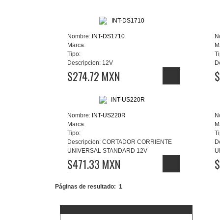
Nombre:
INT-DS1710
N
Marca:
M
Tipo:
Ti
Descripcion:
12V
D
$274.72 MXN
$
Nombre:
INT-US220R
N
Marca:
M
Tipo:
Ti
Descripcion:
CORTADOR CORRIENTE
D
UNIVERSAL STANDARD 12V
U
$471.33 MXN
$
Páginas de resultado:
1
Aceptamos