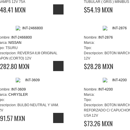
5AMPS 12V 75A
TUBULAR ( GRIS ) MINIBUS
48.41 MXN
$54.19 MXN
ombre:
INT-2466800
Nombre:
INT-2876
arca:
NISSAN
Marca:
po:
TSURU
Tipo:
escripcion:
REVERSA II,III ORIGINAL
Descripcion:
BOTON MARCH
APON (CORTO) 12V
12V
282.80 MXN
$28.28 MXN
ombre:
INT-3609
Nombre:
INT-4200
arca:
CHRYSLER
Marca:
po:
Tipo:
escripcion:
BULBO NEUTRAL Y VAM.
Descripcion:
BOTON MARC
2V
REFORZADO C/ CAPUCHO
91.57 MXN
USA 12V
$73.26 MXN