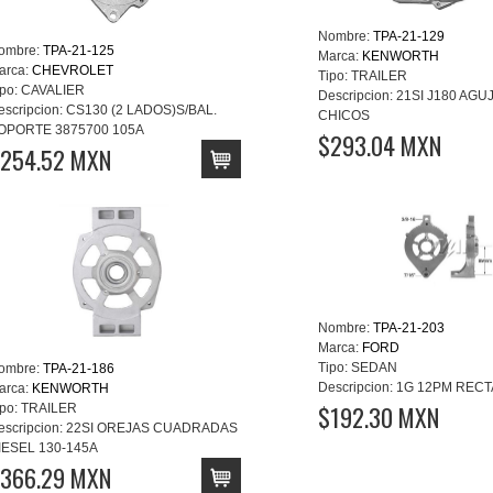
Nombre:
TPA-21-129
ombre:
TPA-21-125
Marca:
KENWORTH
arca:
CHEVROLET
Tipo:
TRAILER
po:
CAVALIER
Descripcion:
21SI J180 AG
escripcion:
CS130 (2 LADOS)S/BAL.
CHICOS
OPORTE 3875700 105A
$293.04 MXN
254.52 MXN
Nombre:
TPA-21-203
Marca:
FORD
Tipo:
SEDAN
ombre:
TPA-21-186
Descripcion:
1G 12PM RECT
arca:
KENWORTH
$192.30 MXN
po:
TRAILER
escripcion:
22SI OREJAS CUADRADAS
IESEL 130-145A
366.29 MXN