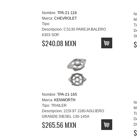
Nombre:
TPA-21-118
N
Marca:
CHEVROLET
M
Tipo:
Ti
Descripcion:
CS130 PAREJA BALERO
D
6303 SOP.
S
$240.08 MXN
$
Nombre:
TPA-21-165
Marca:
KENWORTH
N
Tipo:
TRAILER
M
Descripcion:
22SI 97 J180 AGUJERO
Ti
GRANDE DIESEL 130-145A
D
$265.56 MXN
D
$