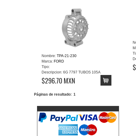
N
M
Ti
Nombre:
TPA-21-230
D
Marca:
FORD
$
Tipo:
Descripcion:
6G 7797 TUBOS 105A
$296.70 MXN
Páginas de resultado:
1
Aceptamos