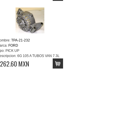
ombre:
TPA-21-232
arca:
FORD
po:
PICK UP
escripcion:
6G 105 A TUBOS VAN 7.3L
262.60 MXN